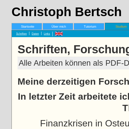
Christoph Bertsch
Startseite
Über mich
Tutorium
Studium
Schriften
Daten
Links
Schriften, Forschun
Alle Arbeiten können als PDF-
Meine derzeitigen Forsc
In letzter Zeit arbeitete
T
Finanzkrisen in Oste